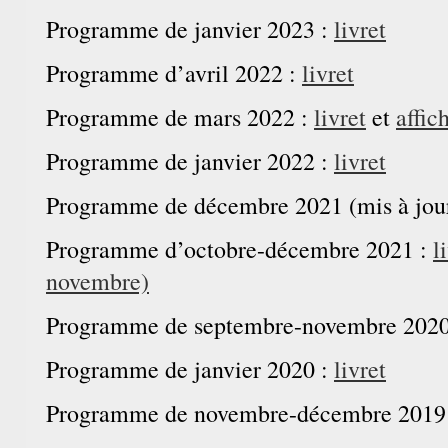
Programme de janvier 2023 :
livret
Programme d’avril 2022 :
livret
Programme de mars 2022 :
livret
et
affic
Programme de janvier 2022 :
livret
Programme de décembre 2021 (mis à jou
Programme d’octobre-décembre 2021 :
l
novembre)
Programme de septembre-novembre 2020
BAM !
Bibliothèque Associative de 
Theme by
Max is NOW!
Powered by
WordPress
Programme de janvier 2020 :
livret
Programme de novembre-décembre 2019