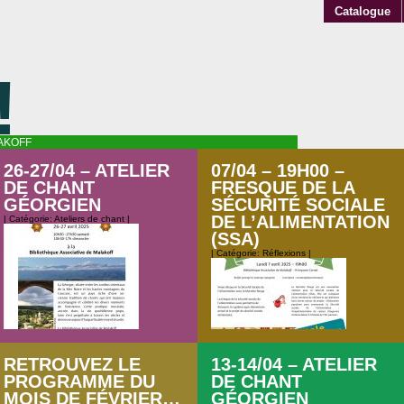
Catalogue
!
AKOFF
26-27/04 – ATELIER
07/04 – 19H00 –
DE CHANT
FRESQUE DE LA
GÉORGIEN
SÉCURITÉ SOCIALE
DE L’ALIMENTATION
| Catégorie:
Ateliers de chant
|
(SSA)
| Catégorie:
Réflexions
|
RETROUVEZ LE
13-14/04 – ATELIER
Voir pus d’information sur cet atelier
PROGRAMME DU
DE CHANT
en cliquant ici Horaires – Samedi :
MOIS DE FÉVRIER…
GÉORGIEN
Début de l’atelier – 10h30 (accueil