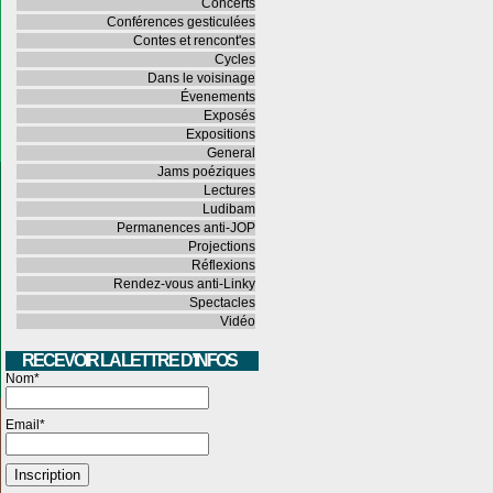
Concerts
Conférences gesticulées
Contes et rencont'es
Cycles
Dans le voisinage
Évenements
Exposés
Expositions
General
Jams poéziques
Lectures
Ludibam
Permanences anti-JOP
Projections
Réflexions
Rendez-vous anti-Linky
Spectacles
Vidéo
RECEVOIR LA LETTRE D’INFOS
Nom*
Email*