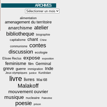
ARCHIVES
Archives
alimentation
amenagement du territoire
atelier
anarchisme
bibliotheque
biographie
chant
capitalisme
Chine
contes
communisme
discussion
ecologie
expose
Elisee Reclus
exposition
feminisme
film
Germinal
greve
Inde
guerre
immigration
Jeux olympiques
Kurdistan
justice
livre
livres
Mai 68
Malakoff
mouvement ouvrier
musique
nucleaire
Palestine
poesie
prison