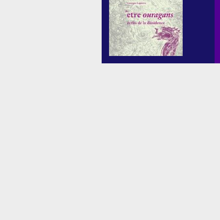
ou de toute plume, adversaires de la
pub, graphistes en herbe, an-
artistes, punks à chien (ou à chat),
affichistes en rupture de ban, le
repos n’est pas permis pour vous!
Les ateliers d’artivisme vous
accueillent à la BAM en soirée
chaque premier dimanche du mois à
partir de […]
Cinquième séance de réflexion et de
discussion autour de l’ouvrage de
George Lapierre. Cet essai se veut
une invitation, à engager et
poursuivre une critique du
capitalisme, à partir des réflexions
originales développées par son
auteur. A travers les trois livres qui le
composent, cet ouvrage explore
différents champs d’analyse et
d’appréhension du système
capitaliste […]