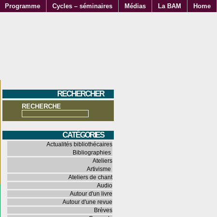
Programme
Cycles – séminaires
Médias
La BAM
Home
RECHERCHER
RECHERCHE
CATÉGORIES
Actualités bibliothécaires
Bibliographies
Ateliers
Artivisme
Ateliers de chant
Audio
Autour d'un livre
Autour d'une revue
Brèves