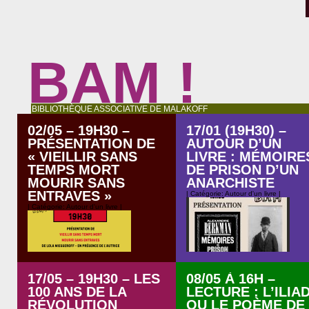
BAM !
BIBLIOTHÈQUE ASSOCIATIVE DE MALAKOFF
02/05 – 19H30 –
17/01 (19H30) –
PRÉSENTATION DE
AUTOUR D’UN
« VIEILLIR SANS
LIVRE : MÉMOIRE
TEMPS MORT
DE PRISON D’UN
MOURIR SANS
ANARCHISTE
ENTRAVES »
| Catégorie:
Autour d'un livre
|
| Catégorie:
Autour d'un livre
|
17/05 – 19H30 – LES
08/05 À 16H –
100 ANS DE LA
LECTURE : L’ILIA
RÉVOLUTION
OU LE POÈME DE