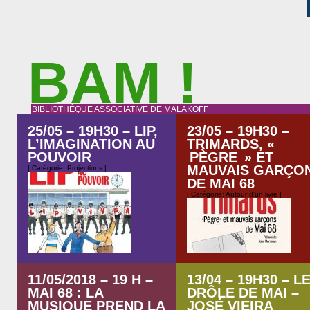
BAM !
BIBLIOTHÈQUE ASSOCIATIVE DE MALAKOFF
25/05 – 19H30 – LIP,
23/05 – 19H30 –
L’IMAGINATION AU
TRIMARDS, «
POUVOIR
PÈGRE » ET
MAUVAIS GARÇO
| Catégorie:
Projections
|
DE MAI 68
| Catégorie:
Autour d'un livre
|
11/05/2018 – 19 H –
13/04 – 19H30 – L
Les LIP, l’imagination au pouvoir. Ce
MAI 68 : LA
DRÔLE DE MAI –
soir Projection du film de Christian
MUSIQUE PREND LA
JOSÉ VIEIRA
Rouaud (2007) qui relate l’histoire