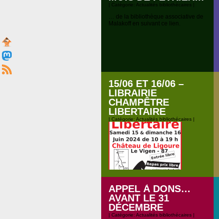
| Catégorie:
Actualités bibliothécaires
|
… de la bibliothèque associative de
Malakoff en suivant ce lien.
15/06 ET 16/06 –
LIBRAIRIE
CHAMPÊTRE
LIBERTAIRE
| Catégorie:
Actualités bibliothécaires
|
APPEL À DONS…
AVANT LE 31
La BAM sera en Haute-Vienne les
DÉCEMBRE
15 et 16 juin, mais la bibliothèque
| Catégorie:
Actualités bibliothécaires
|
sera ouverte pour la permanence du