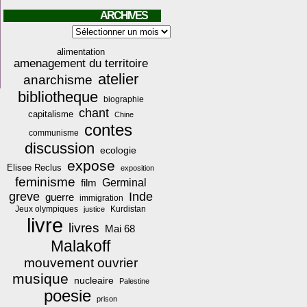
ARCHIVES
Archives
alimentation
amenagement du territoire
atelier
anarchisme
bibliotheque
biographie
chant
capitalisme
Chine
contes
communisme
discussion
ecologie
expose
Elisee Reclus
exposition
feminisme
film
Germinal
greve
Inde
guerre
immigration
Jeux olympiques
Kurdistan
justice
livre
livres
Mai 68
Malakoff
mouvement ouvrier
musique
nucleaire
Palestine
poesie
prison