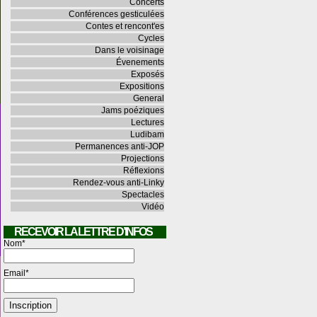
Concerts
Conférences gesticulées
Contes et rencont'es
Cycles
Dans le voisinage
Évenements
Exposés
Expositions
General
Jams poéziques
Lectures
Ludibam
Permanences anti-JOP
Projections
Réflexions
Rendez-vous anti-Linky
Spectacles
Vidéo
RECEVOIR LA LETTRE D’INFOS
Nom*
Email*