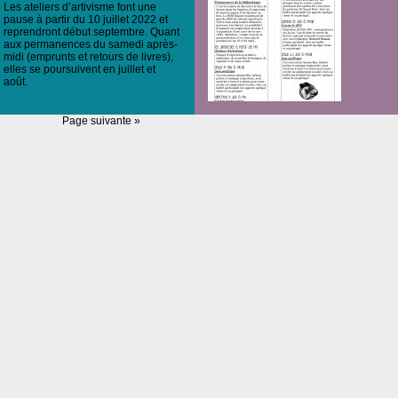
Les ateliers d’artivisme font une
pause à partir du 10 juillet 2022 et
reprendront début septembre. Quant
aux permanences du samedi après-
midi (emprunts et retours de livres),
elles se poursuivent en juillet et
août.
Page suivante »
affiche-2022-06