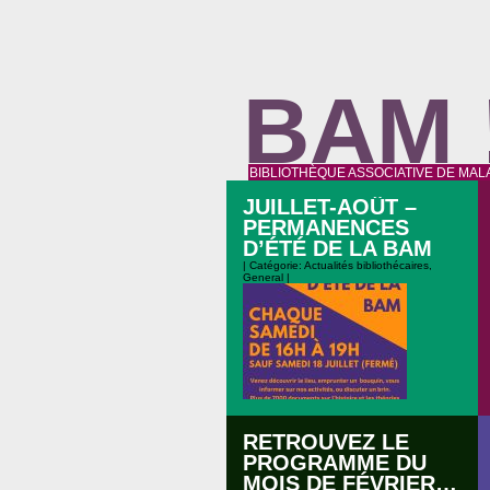
BAM 
BIBLIOTHÈQUE ASSOCIATIVE DE MAL
JUILLET-AOÛT –
PERMANENCES
D’ÉTÉ DE LA BAM
| Catégorie:
Actualités bibliothécaires
,
General
|
RETROUVEZ LE
PROGRAMME DU
MOIS DE FÉVRIER…