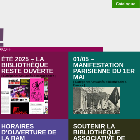
Catalogue
!
AKOFF
ÉTÉ 2025 – LA
01/05 –
BIBLIOTHÈQUE
MANIFESTATION
RESTE OUVERTE
PARISIENNE DU 1ER
MAI
| Catégorie:
Actualités bibliothécaires
|
| Catégorie:
Actualités bibliothécaires
,
Brèves
|
HORAIRES
SOUTENIR LA
Cet été, la bibliothèque associative
D’OUVERTURE DE
BIBLIOTHÈQUE
de Malakoff reste ouverte les
LA BAM
ASSOCIATIVE DE
samedis après-midi entre 16h à 19h.
Retrouvez l’équipe et le stand de la