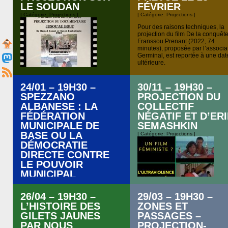
————————————————-
LE SOUDAN
FÉVRIER
Projection de deux films : –
| Catégorie:
Projections
|
| Catégorie:
Projections
|
Alexandra David Neel,
engagements de jeunesse –
Pour des raisons techniques, la
Alexandra David Neel, une
projection du film De la conquêt
conférencière infatigable En
Franssou Prenant (2022, 74
présence du réalisateur Nicolas
minutes), proposée par l’associa
Eprendre.
Germinal, est reportée à une dat
————————————————-
ultérieure.
Alexandra David Neel, une figure
inspirante, et très contemporaine.
Chanteuse lyrique, exploratrice,
24/01 – 19H30 –
30/11 – 19H30 –
aventurière, anarchiste, féministe,
SPEZZANO
PROJECTION DU
écrivaine et grande orientaliste,
Alexandra David-Néel, née le 24
ALBANESE : LA
COLLECTIF
octobre 1868 dans une […]
FÉDÉRATION
NÉGATIF ET D’ER
MUNICIPALE DE
SEMASHKIN
BASE OU LA
| Catégorie:
Projections
|
DÉMOCRATIE
DIRECTE CONTRE
LE POUVOIR
MUNICIPAL
| Catégorie:
Projections
|
26/04 – 19H30 –
29/03 – 19H30 –
L’HISTOIRE DES
ZONES ET
GILETS JAUNES
PASSAGES –
PAR NOUS
PROJECTION-