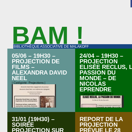
BAM !
BIBLIOTHÈQUE ASSOCIATIVE DE MALAKOFF
05/06 – 19H30 –
24/04 – 19H30 –
PROJECTION DE
PROJECTION
FILMS –
ELISÉE RECLUS, 
ALEXANDRA DAVID
PASSION DU
NEEL
MONDE – DE
NICOLAS
| Catégorie:
Projections
|
EPRENDRE
| Catégorie:
Projections
|
31/01 (19H30) –
REPORT DE LA
SOIRÉE
PROJECTION
PROJECTION SUR
PRÉVUE LE 28