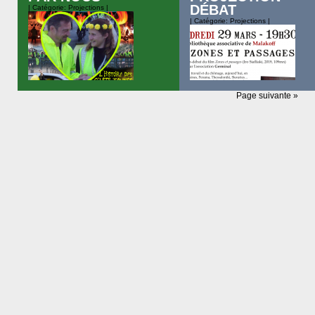
DÉBAT
| Catégorie:
Projections
|
| Catégorie:
Projections
|
Page suivante »
Deuxième soirée de projection-
débat proposée par l’association
Projection-débat du film Zones e
Germinal avec le film L’histoire des
passages (Iro Siafliaki, 2019,
Gilets jaunes par Nous (collectif,
109mn) animée par l’association
2021, 101mn). Un film où on tombe
Germinal. Images du travail et d
amoureux et on fait tous péter
chômage, aujourd’hui, en Grèce.
ensemble. Un vrai film d’action sur
Athènes, Perama, Thessaloniki,
l’année 2018/2019. L’Histoire des
Skouries… « Quartier suivant
Gilets Jaunes Par Nous est une
quartier, la liquidation du monde
anthologie qui suit jour par jour
poursuit… » (René Char). Des
l’insurrection des […]
instants qui montrent la dislocati
de ce qui définissait le travail ju
aujourd’hui, mais aussi […]