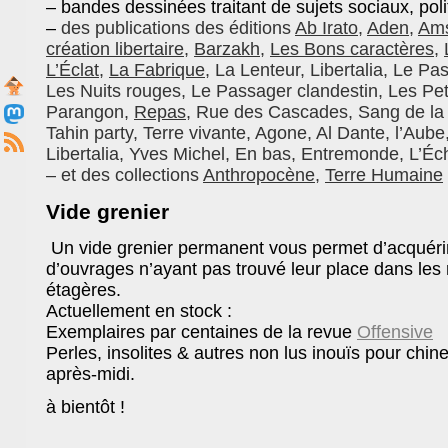
– b
andes dessinées traitant de sujets sociaux
, pol
–
des publications
des éditions
Ab Irato
,
Aden
,
Am
création libertaire
,
Barzakh
,
Les Bons caractères
,
L’Éclat
,
La Fabrique
,
La Lenteur, Libertalia, Le Pas
Les Nuits rouges, Le Passager clandestin, Les Peti
Parangon,
Repas
, Rue des Cascades, Sang de la t
Tahin party, Terre vivante, Agone, Al Dante, l’Aube,
Libertalia, Yves Michel, En bas, Entremonde, L’Éc
– et des collections
Anthropocène
,
Terre Humaine
Vide grenier
Un vide grenier permanent vous permet d’acquérir 
d’ouvrages n’ayant pas trouvé leur place dans le
étagères.
Actuellement en stock :
Exemplaires par centaines de la
r
evue
Offensive
Perles, insolites & autres non lus inouïs pour chi
après-midi.
à bientôt !