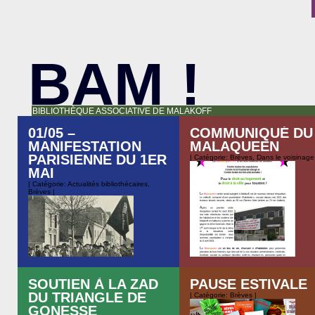
BAM !
BIBLIOTHÈQUE ASSOCIATIVE DE MALAKOFF
01/05 –
COMMUNIQUÉ DU
MANIFESTATION
MALAQUEEN
PARISIENNE DU 1ER
| Catégorie:
Brèves
,
Dans le voisinage
MAI
| Catégorie:
Actualités bibliothécaires
,
Brèves
|
Nous relayons ici le communiq
SOUTIEN À LA ZAD
PAUSE ESTIVALE
du Malaqueen, menacé d’expuls
DU TRIANGLE DE
| Catégorie:
Brèves
|
à compter du 3 avril 2023.
GONESSE
Retrouvez l’équipe et le stand de la