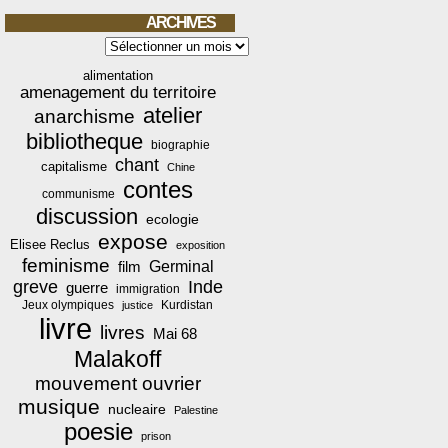
ARCHIVES
Archives
alimentation
amenagement du territoire
atelier
anarchisme
bibliotheque
biographie
chant
capitalisme
Chine
contes
communisme
discussion
ecologie
expose
Elisee Reclus
exposition
feminisme
film
Germinal
greve
Inde
guerre
immigration
Jeux olympiques
Kurdistan
justice
livre
livres
Mai 68
Malakoff
mouvement ouvrier
musique
nucleaire
Palestine
poesie
prison