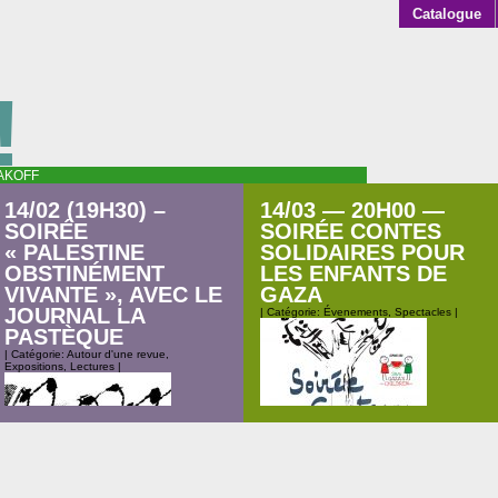
Catalogue
!
AKOFF
14/02 (19H30) –
14/03 — 20H00 —
SOIRÉE
SOIRÉE CONTES
« PALESTINE
SOLIDAIRES POUR
OBSTINÉMENT
LES ENFANTS DE
VIVANTE », AVEC LE
GAZA
JOURNAL LA
| Catégorie:
Évenements
,
Spectacles
|
PASTÈQUE
| Catégorie:
Autour d'une revue
,
Expositions
,
Lectures
|