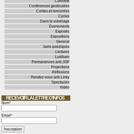
Concerts
Conférences gesticulées
Contes et rencont'es
Cycles
Dans le voisinage
Évenements
Exposés
Expositions
General
Jams poéziques
Lectures
Ludibam
Permanences anti-JOP
Projections
Réflexions
Rendez-vous anti-Linky
Spectacles
Vidéo
RECEVOIR LA LETTRE D’INFOS
Nom*
Email*