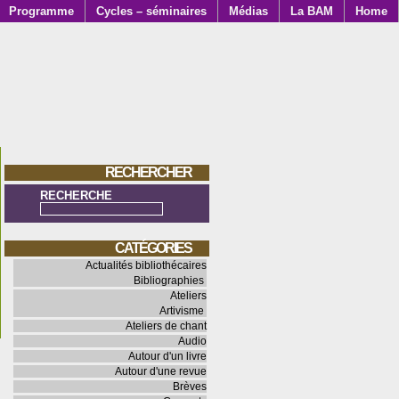
Programme
Cycles – séminaires
Médias
La BAM
Home
RECHERCHER
RECHERCHE
CATÉGORIES
Actualités bibliothécaires
Bibliographies
Ateliers
Artivisme
Ateliers de chant
Audio
Autour d'un livre
Autour d'une revue
Brèves