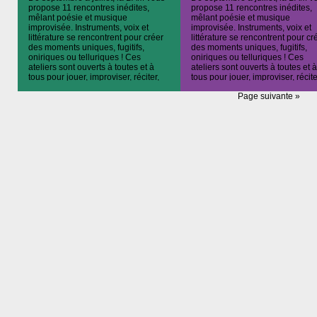
propose 11 rencontres inédites,
propose 11 rencontres inédites,
mêlant poésie et musique
mêlant poésie et musique
improvisée. Instruments, voix et
improvisée. Instruments, voix et
littérature se rencontrent pour créer
littérature se rencontrent pour cr
des moments uniques, fugitifs,
des moments uniques, fugitifs,
oniriques ou telluriques ! Ces
oniriques ou telluriques ! Ces
ateliers sont ouverts à toutes et à
ateliers sont ouverts à toutes et à
tous pour jouer, improviser, réciter,
tous pour jouer, improviser, récite
chanter ou simplement écouter,
chanter ou simplement écouter,
Page suivante »
s’envoler… Rendez-vous à 19h30
s’envoler… Rendez-vous à part
pétantes pour […]
de […]