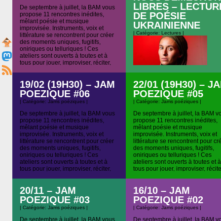
LIBRES – LECTUR
Une exploration croisée de texte
De septembre à juillet, la BAM vous
d’Apicius, gastronome romain, et
DE POÉSIE
propose 11 rencontres inédites,
d’Henri Michaux, entremêlant po
mêlant poésie et musique
UKRAINIENNE
et acoustique. Entrée libre &
improvisée. Instruments, voix et
participation libre en soutien au l
| Catégorie:
Lectures
|
littérature se rencontrent pour créer
Suivi d’un verre de l’amitié mais
des moments uniques, fugitifs,
de buffet participatif cette fois.
oniriques ou telluriques ! Ces
ateliers sont ouverts à toutes et à
tous pour jouer, improviser, réciter,
chanter ou simplement écouter,
s’envoler… Rendez-vous à 19h30
19/02 (19H30) – JAM
22/01 (19H30) – J
pétantes pour […]
POEZIQUE #06
POEZIQUE #05
| Catégorie:
Jams poéziques
|
| Catégorie:
Jams poéziques
|
De septembre à juillet, la BAM vous
De septembre à juillet, la BAM v
Lectures proposées par Bâton 
propose 11 rencontres inédites,
propose 11 rencontres inédites,
Parole, avec la participation de
mêlant poésie et musique
mêlant poésie et musique
Femmes solidaires. Découvrez
improvisée. Instruments, voix et
improvisée. Instruments, voix et
l’œuvre de Yarina Chornohouz,
littérature se rencontrent pour créer
littérature se rencontrent pour cr
poétesse ukrainienne, et, depuis
des moments uniques, fugitifs,
des moments uniques, fugitifs,
2019, médecin militaire et capora
oniriques ou telluriques ! Ces
oniriques ou telluriques ! Ces
cheffe dans l’armée ukrainienne.
ateliers sont ouverts à toutes et à
ateliers sont ouverts à toutes et à
Dans ce recueil, C’est ainsi que
tous pour jouer, improviser, réciter,
tous pour jouer, improviser, récite
nous demeurons libres, elle écrit
chanter ou simplement écouter,
chanter ou simplement écouter,
depuis les tranchées pour dire la
s’envoler… Rendez-vous à 19h30
s’envoler… Rendez-vous à 19h
perte des ami.es, l’espoir de paix
20/11 – JAM
16/10 – JAM
pétantes pour […]
pétantes pour […]
le […]
POEZIQUE #03
POEZIQUE #02
| Catégorie:
Jams poéziques
|
| Catégorie:
Jams poéziques
|
De septembre à juillet, la BAM vous
De septembre à juillet, la BAM v