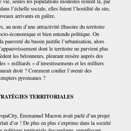
e vie, seules les populations modestes restent là, par
ns l’échelle sociale, elles fuient l’hostilité du site,
veaux arrivants en galère.
es, au nom d’une attractivité illusoire du territoire
ocio-économique et bien entendu politique. On
la pauvreté du bassin justifie l’urbanisation, alors
l’appauvrissement dont le territoire ne parvient plus
ssèdent les bétonneurs, pleurant misère auprès des
les « milliards » d’investissements et les milliers
aurait droit ? Comment confier l’avenir des
 pompiers pyromanes ?
STRATÉGIES TERRITORIALES
opaCity, Emmanuel Macron avait parlé d’un projet
arlait d’or ! De plus en plus s’exprime dans la société
ne politique territoriale descendante, remplissant