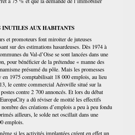
’arrêt à 75 % et que la demande de l’immobilier
S INUTILES AUX HABITANTS
rs et promoteurs font miroiter de juteuses
ant sur des estimations hasardeuses. Dès 1974 à
s communes du Val-d’Oise se sont lancées dans une
ion, pour bénéficier de la prétendue « manne des
dynamisme présumé du pôle. Mais les promesses
sy en 1975 comptabilisait 18 000 emplois, au lieu
3, le centre commercial Aéroville situé sur la
 postes contre 2 700 annoncés. Et lors du débat
’EuropaCity a dû réviser de moitié les effectifs
le nombre des créations d’emplois a peu à peu fondu
primés ailleurs, le solde net oscillait dans une
00 emplois.
 même si les activités implantées créent en effet un