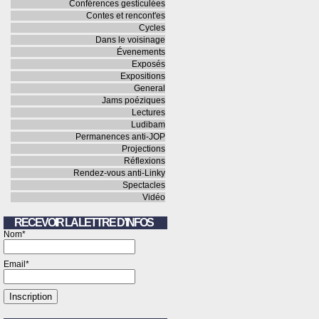
Conférences gesticulées
Contes et rencont'es
Cycles
Dans le voisinage
Évenements
Exposés
Expositions
General
Jams poéziques
Lectures
Ludibam
Permanences anti-JOP
Projections
Réflexions
Rendez-vous anti-Linky
Spectacles
Vidéo
RECEVOIR LA LETTRE D’INFOS
Nom*
Email*