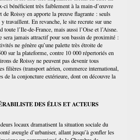
x-ci bénéficient très faiblement à la main-d’œuvre
t de Roissy en apporte la preuve flagrante : seuls
y travaillent. En revanche, le site recrute sur une
 toute l’Ile-de-France, mais aussi l’Oise et l’Aisne.
e sera jamais attractif pour son bassin de proximité :
tivités ne génère qu’une palette très étroite de
500 sur la plateforme, contre 10 000 répertoriés en
virons de Roissy ne peuvent pas devenir tous
es filières (transport aérien, commerce international,
s de la conjoncture extérieure, dont on découvre la
ÉRABILISTE DES ÉLUS ET ACTEURS
deurs locaux dramatisent la situation sociale du
olonté aveugle d’urbaniser, allant jusqu’à gonfler les
 témoigne un communiqué de la Chambre de