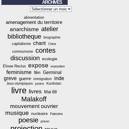
ARCHIVES
Archives
alimentation
amenagement du territoire
atelier
anarchisme
bibliotheque
biographie
chant
capitalisme
Chine
contes
communisme
discussion
ecologie
expose
Elisee Reclus
exposition
feminisme
film
Germinal
greve
Inde
guerre
immigration
Jeux olympiques
Kurdistan
justice
livre
livres
Mai 68
Malakoff
mouvement ouvrier
musique
nucleaire
Palestine
poesie
prison
projection