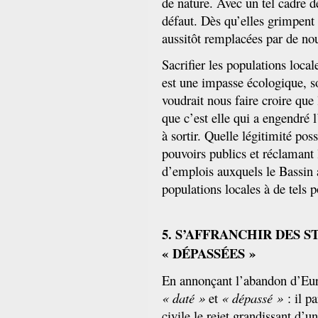
de nature. Avec un tel cadre d
défaut. Dès qu’elles grimpent da
aussitôt remplacées par de nou
Sacrifier les populations local
est une impasse écologique, s
voudrait nous faire croire que 
que c’est elle qui a engendré 
à sortir. Quelle légitimité po
pouvoirs publics et réclamant 
d’emplois auxquels le Bassin 
populations locales à de tels
5. S’AFFRANCHIR DES 
« DÉPASSÉES »
En annonçant l’abandon d’Eur
« daté »
et
« dépassé »
: il p
civile le rejet grandissant d’u