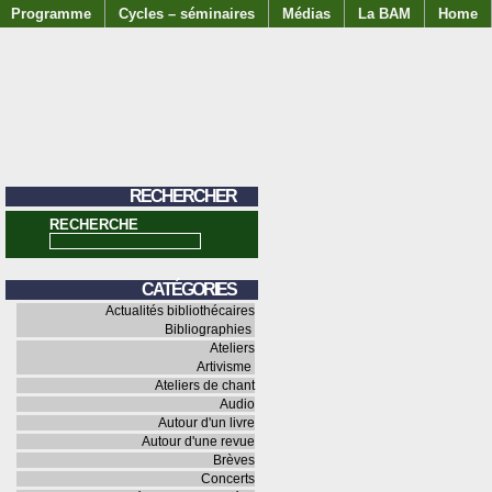
Programme
Cycles – séminaires
Médias
La BAM
Home
RECHERCHER
RECHERCHE
CATÉGORIES
Actualités bibliothécaires
Bibliographies
Ateliers
Artivisme
Ateliers de chant
Audio
Autour d'un livre
Autour d'une revue
Brèves
Concerts