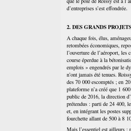
que le pôle de Roissy est à l
d’entreprises s’est effondrée.
2. DES GRANDS PROJET
A chaque fois, élus, aménageu
retombées économiques, repos
l’ouverture de l’aéroport, le
course éperdue à la bétonisat
emplois » engendrés par le 
n’ont jamais été tenues. Rois
des 70 000 escomptés ; en 201
plateforme n’a créé que 1 600
public de 2016, la direction d
prétendus : parti de 24 400, 
et, en intégrant les postes sup
fourchette allant de 500 à 8 1
Mais l’essentiel est ailleurs :