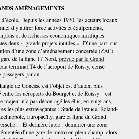
GRANDS AMÉNAGEMENTS
 d’école. Depuis les années 1970, les acteurs locaux
nnel d’y attirer force activités et équipements,
plois et de richesses économiques mirifiques.
tés deux « grands projets inutiles ». D’une part, sur
réation d’une zone d’aménagement concertée (ZAC)
 gare de la ligne 17 Nord,
prévue par le Grand
veau terminal T4 de l’aéroport de Roissy, censé
 passagers par an.
iangle de Gonesse est l’objet est d’autant plus
é entre les aéroports du Bourget et de Roissy – est
AM !
Bibliothèque Associative de Malakoff
cle majeur n’a pas découragé les élus, en vingt ans,
Theme by
Max is NOW!
res les plus extravagantes : Stade de France, Roland-
Powered by
WordPress
 technopôle, EuropaCity, gare et ligne du Grand
verselle… Et dernière lubie : démarrer une zone
grémentée d’une gare de métro en plein champ, alors