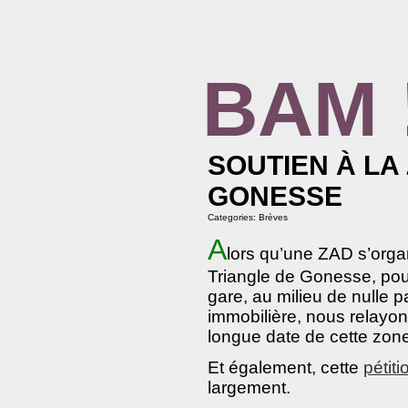
BAM 
BIBLIOTHÈQUE ASSOCIATIVE DE MAL
SOUTIEN À LA
GONESSE
Categories:
Brèves
A
lors qu’une ZAD s’organ
Triangle de Gonesse,
pou
gare, au milieu de nulle p
immobilière, nous relayon
longue date de cette zon
Et également, cette
pétiti
largement.