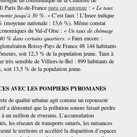
) Paris Ile-de-France
paru cet automne
:
« Le taux
monte jusqu’à 30 %. »
C’est faux ! L’Insee indique
% (moyenne nationale : 13,6 %). Même constat
 économiques du Val-d’Oise :
« Un taux de chômage
 40 % dans certains quartiers. »
Faux encore :
gglomération Roissy-Pays de France 48 144 habitants
ômeurs, soit 12,3 % de la population jeune. Taux à
r très sensible de Villiers-le-Bel : 899 habitants de
 soit 13,5 % de la population jeune.
NCES AVEC LES POMPIERS PYROMANES
perte de qualité urbaine agit comme un repoussoir
if a démontré que la pollution sonore faisait perdre
 à un million de riverains. L’accumulation
és, les réseaux de transports saturés, les nuisances
té le territoire et accéléré la disparition d’espaces