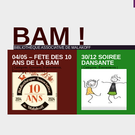
BAM !
BIBLIOTHÈQUE ASSOCIATIVE DE MALAKOFF
04/05 – FÊTE DES 10
30/12 SOIRÉE
ANS DE LA BAM
DANSANTE
| Catégorie:
Concerts
,
Évenements
,
| Catégorie:
Évenements
|
Expositions
,
Spectacles
|
Au menu salade de fruits géante,
La bibliothèque fêtera ses 10 ans le
reste est en auberge espagnole.
samedi 4 mai 2024 dans l’après-
Venez accompagné-e-s.
midi et la soirée. Les activités