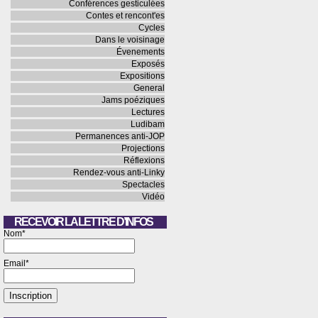
Conférences gesticulées
Contes et rencont'es
Cycles
Dans le voisinage
Évenements
Exposés
Expositions
General
Jams poéziques
Lectures
Ludibam
Permanences anti-JOP
Projections
Réflexions
Rendez-vous anti-Linky
Spectacles
Vidéo
RECEVOIR LA LETTRE D’INFOS
Nom*
Email*