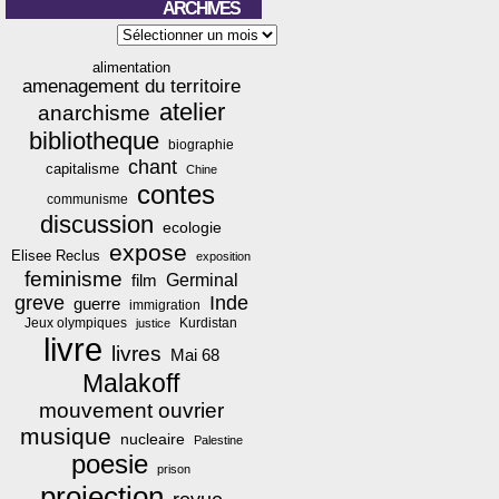
ARCHIVES
Archives
alimentation
amenagement du territoire
atelier
anarchisme
bibliotheque
biographie
chant
capitalisme
Chine
contes
communisme
discussion
ecologie
expose
Elisee Reclus
exposition
feminisme
film
Germinal
greve
Inde
guerre
immigration
Jeux olympiques
Kurdistan
justice
livre
livres
Mai 68
Malakoff
mouvement ouvrier
musique
nucleaire
Palestine
poesie
prison
projection