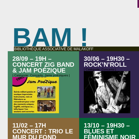
BAM !
BIBLIOTHÈQUE ASSOCIATIVE DE MALAKOFF
28/09 – 19H –
30/06 – 19H30 –
CONCERT ZIG BAND
ROCK’N’ROLL
& JAM POÉZIQUE
| Catégorie:
Concerts
|
| Catégorie:
Concerts
,
Jams poéziques
|
Ils sont déjà venus l’an passé, m
11/02 – 17H
13/10 – 19H30 –
voici venu le retour de Bill Crane
CONCERT : TRIO LE
BLUES ET
B.A.M. C’est binaire et on ne s’e
MUR DU FOND
FÉMINISME NOIR
lasse pas !