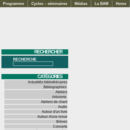
Programme
Cycles – séminaires
Médias
La BAM
Home
RECHERCHER
RECHERCHE
CATÉGORIES
Actualités bibliothécaires
Bibliographies
Ateliers
Artivisme
Ateliers de chant
Audio
Autour d'un livre
Autour d'une revue
Brèves
Concerts