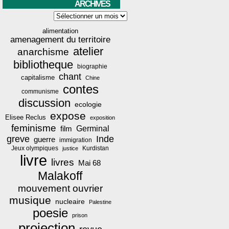
ARCHIVES
Archives
alimentation
amenagement du territoire
atelier
anarchisme
bibliotheque
biographie
chant
capitalisme
Chine
contes
communisme
discussion
ecologie
expose
Elisee Reclus
exposition
feminisme
film
Germinal
greve
Inde
guerre
immigration
Jeux olympiques
Kurdistan
justice
livre
livres
Mai 68
Malakoff
mouvement ouvrier
musique
nucleaire
Palestine
poesie
prison
projection