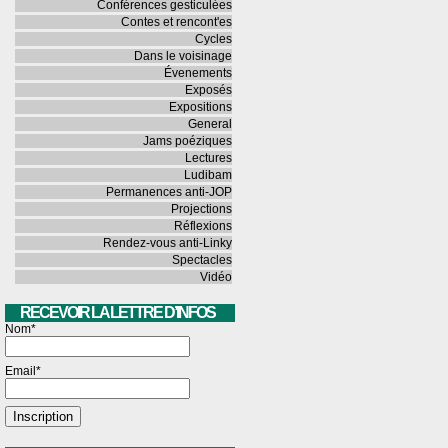
Conférences gesticulées
Contes et rencont'es
Cycles
Dans le voisinage
Évenements
Exposés
Expositions
General
Jams poéziques
Lectures
Ludibam
Permanences anti-JOP
Projections
Réflexions
Rendez-vous anti-Linky
Spectacles
Vidéo
RECEVOIR LA LETTRE D’INFOS
Nom*
Email*