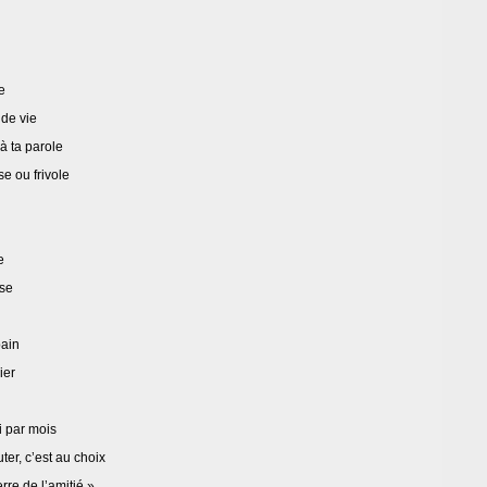
e
 de vie
 à ta parole
e ou frivole
e
rse
pain
ier
i par mois
er, c’est au choix
rre de l’amitié »