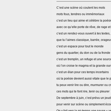
——————————————————-
C’est une scène où coulent les mots
mots fous, tendres ou immémoriaux
c’est un lieu qui aime et célèbre la poési
avec ce qu’elle porte de rêve, de rage et
c’est un rendez-vous ouvert à tes textes,
que tu l’aimes classique, barrée, orageus
c’est un espace pour tout le monde
gens du quartier, du don ou de la fronde
c’est un tremplin, un refuge et une sourc
où l’on croise le magma et la grande ou
c’est un élan pour ces temps incertains
où la poésie devient aussi vitale que le 
tu peux venir lire ou dire, murmurer ou cr
ces mots qui te font rire, tenir ou pleurer
De septembre à juin, c’est prévu un jeud
pour venir sur scène ou simplement écout
On y fait vers la mi-temps une pause « ve