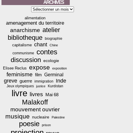
ARCHIVES
Archives
alimentation
amenagement du territoire
atelier
anarchisme
bibliotheque
biographie
chant
capitalisme
Chine
contes
communisme
discussion
ecologie
expose
Elisee Reclus
exposition
feminisme
film
Germinal
greve
Inde
guerre
immigration
Jeux olympiques
Kurdistan
justice
livre
livres
Mai 68
Malakoff
mouvement ouvrier
musique
nucleaire
Palestine
poesie
prison
projection