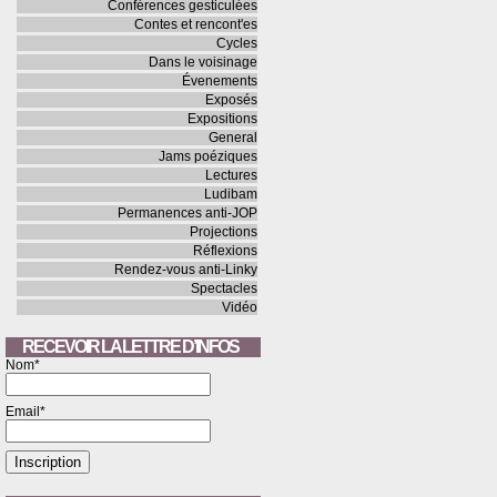
Conférences gesticulées
Contes et rencont'es
Cycles
Dans le voisinage
Évenements
Exposés
Expositions
General
Jams poéziques
Lectures
Ludibam
Permanences anti-JOP
Projections
Réflexions
Rendez-vous anti-Linky
Spectacles
Vidéo
RECEVOIR LA LETTRE D’INFOS
Nom*
Email*