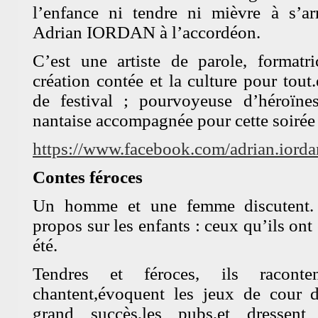
l’enfance ni tendre ni mièvre à s’a
Adrian IORDAN à l’accordéon.
C’est une artiste de parole, formatri
création contée et la culture pour tout
de festival ; pourvoyeuse d’héroïne
nantaise accompagnée pour cette soirée 
https://www.facebook.com/adrian.iorda
Contes féroces
Un homme et une femme discutent. 
propos sur les enfants : ceux qu’ils ont
BAM !
Bibliothèque Associative de 
été.
Theme by
Max is NOW!
Powered by
WordPress
Tendres et féroces, ils raconten
chantent,évoquent les jeux de cour d
grand succès,les pubs,et dressent