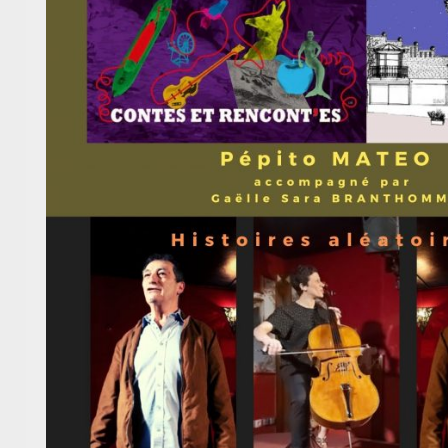
BAM !
Bibliothèque Associative de 
Theme by
Max is NOW!
Powered by
WordPress