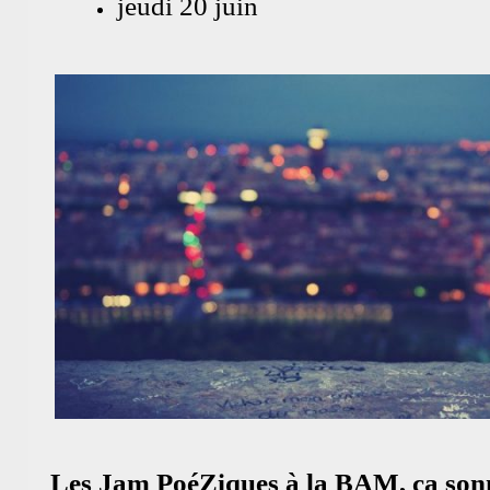
jeudi 20 juin
Les Jam PoéZiques à la BAM, ça so