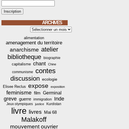
ARCHIVES
Archives
alimentation
amenagement du territoire
atelier
anarchisme
bibliotheque
biographie
chant
capitalisme
Chine
contes
communisme
discussion
ecologie
expose
Elisee Reclus
exposition
feminisme
film
Germinal
greve
Inde
guerre
immigration
Jeux olympiques
Kurdistan
justice
livre
livres
Mai 68
Malakoff
mouvement ouvrier