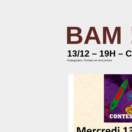
BAM 
BIBLIOTHÈQUE ASSOCIATIVE DE MAL
13/12 – 19H –
Categories:
Contes et rencont'es