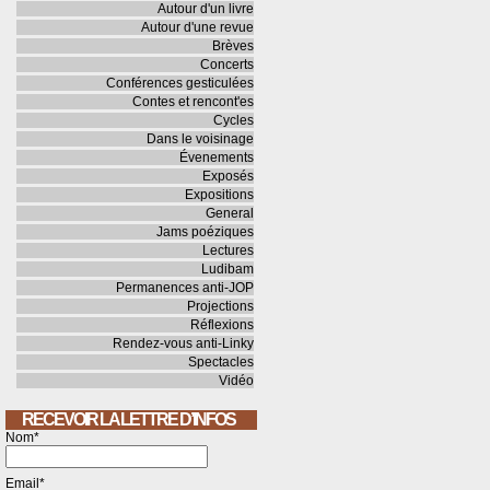
Autour d'un livre
Autour d'une revue
Brèves
Concerts
Conférences gesticulées
Contes et rencont'es
Cycles
Dans le voisinage
Évenements
Exposés
Expositions
General
Jams poéziques
Lectures
Ludibam
Permanences anti-JOP
Projections
Réflexions
Rendez-vous anti-Linky
Spectacles
Vidéo
RECEVOIR LA LETTRE D’INFOS
Nom*
Email*