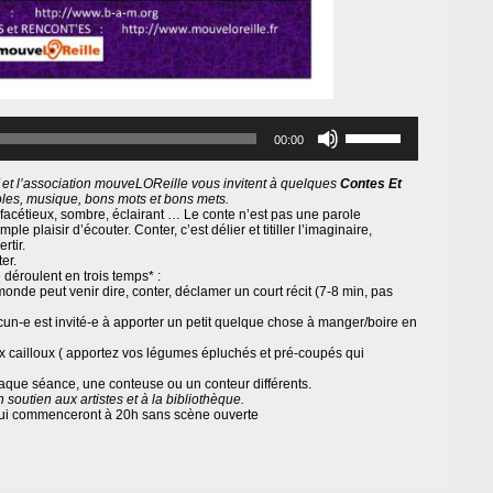
Utilisez
les
00:00
flèches
haut/bas
f et l’association mouveLOReille vous invitent à quelques
Contes Et
pour
oles, musique, bons mots et bons mets.
augmenter
facétieux, sombre, éclairant
… Le conte n’est pas une parole
ou
imple plaisir d’éco
uter. Conter, c’est délier et titiller
l’imaginaire,
diminuer
rtir.
le
er.
volume.
 déroulent en trois temps* :
monde peut venir dire, conter, déclamer un court récit (7-8 min, pas
acun-e est invité-e à apporter un petit quelque chose à manger/boire en
x cailloux ( apportez vos légumes épluchés et pré-coupés qui
aque séance, une conteuse ou un conteur différents.
 soutien aux artistes et à la bibliothèque.
 qui commenceront à 20h sans scène ouverte