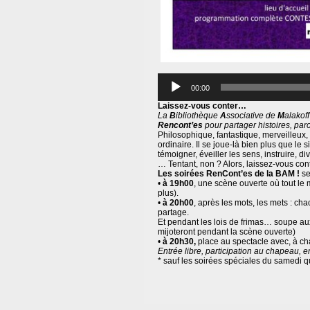
Lecteur
audio
00:00
Laissez-vous conter…
La
B
ibliothèque
A
ssociative de
M
alakof
Rencont’es
pour partager histoires, par
Philosophique, fantastique
,
merveilleux, 
ordinaire. Il se joue-là bien plus que le s
témoigner, éveiller les sens, instruire, dive
… Tentant, non ? Alors, laissez-vous cont
Les soirées RenCont’es de la BAM !
se
•
à 19h00
, une scène ouverte où tout le 
plus).
•
à 20h00
, après les mots, les mets : ch
partage.
Et pendant les lois de frimas… soupe au
mijoteront pendant la scène ouverte)
•
à 20h30,
place au spectacle avec, à ch
Entrée libre, participation au chapeau, en
* sauf les soirées spéciales du samedi