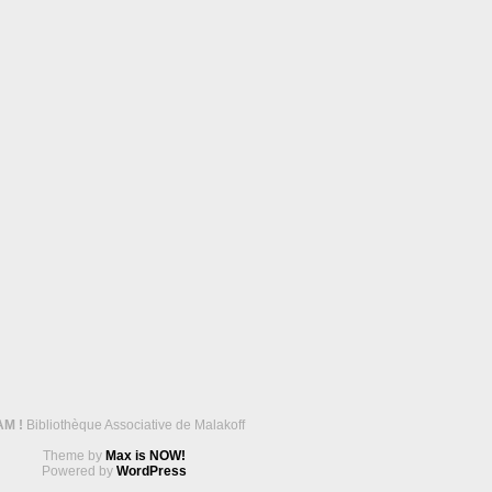
AM !
Bibliothèque Associative de Malakoff
Theme by
Max is NOW!
Powered by
WordPress