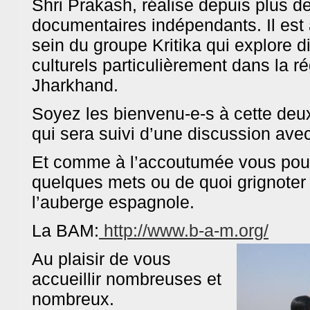
Shri Prakash, réalise depuis plus d
documentaires indépendants. Il est 
sein du groupe Kritika qui explore d
culturels particulièrement dans la r
Jharkhand.
Soyez les bienvenu-e-s à cette deu
qui sera suivi d’une discussion avec
Et comme à l’accoutumée vous pou
quelques mets ou de quoi grignoter
l’auberge espagnole.
BAM !
Bibliothèque Associative de 
La BAM:
http://www.b-a-m.org/
Theme by
Max is NOW!
Powered by
WordPress
Au plaisir de vous
accueillir nombreuses et
nombreux.