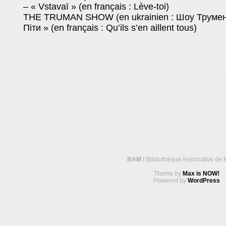
– « Vstavaï » (en français : Lève-toi)
THE TRUMAN SHOW (en ukrainien : Шоу Трумена
Піти » (en français : Qu’ils s’en aillent tous)
BAM !
Bibliothèque Associative de 
Theme by
Max is NOW!
Powered by
WordPress