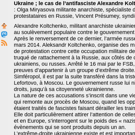
Ukraine ; le cas de l’antifasciste Alexandre Ko
: Olga Miryasova militante anarchiste, spécialist
protestataires en Russie, Vincent Présumey, syndi
Alexandre Koltchenko, militant anarchiste ukrainie
au soulèvement populaire contre le gouvernement 
Après le renversement de ce dernier, l’armée russ
mars 2014. Aleksandr Koltchenko, organise des ma
de protestation contre cette occupation militaire d
truqué de rattachement à la Russie, aux côtés de c
ukrainiens, ou russes. Arrêté le 16 mai par le FSB,
preuves d’appartenir à un groupe d’extrême droite
Simféropol, il est par la suite transféré dans la tr
Lefortovo,
à Moscou. Le gouvernement russe lui nie
droits, jusqu’à sa citoyenneté ukrainienne.
La nature de ces accusations s’inscrit dans une vieil
qui remonte aux procès de Moscou, quand les opp
étaient traités de fascistes faisant dérailler les trai
Elle doit particulièrement attirer l’attention de cel
et en Europe, s’interrogent sur le poids des « nazi
évènements qui se sont produits depuis un an.
L’extrême-droite ukrainienne existe et est importan