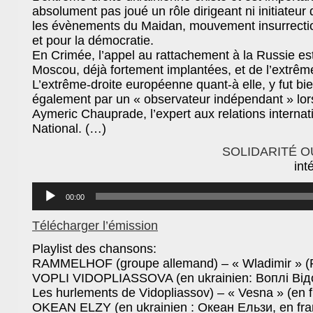
absolument pas joué un rôle dirigeant ni initiateur
les évènements du Maidan, mouvement insurrection
et pour la démocratie.
En Crimée, l’appel au rattachement à la Russie e
Moscou, déjà fortement implantées, et de l’extrême
L’extrême-droite européenne quant-à elle, y fut bi
également par un « observateur indépendant » lor
Aymeric Chauprade, l’expert aux relations internat
National. (…)
SOLIDARITÉ O
int
Lecteur
audio
00:00
Télécharger l’émission
Playlist des chansons:
‪RAMMELHOF (groupe allemand) – « Wladimir » (Pu
VOPLI VIDOPLIASSOVA (en ukrainien: Воплі Відо
Les hurlements de Vidopliassov) – « Vesna » (en 
OKEAN ELZY (en ukrainien : Океан Ельзи, en fran