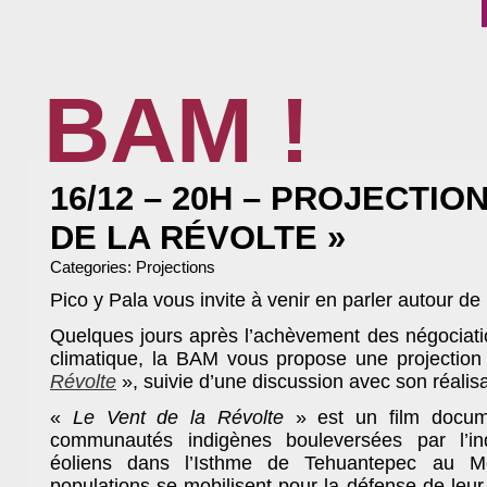
BAM !
BIBLIOTHÈQUE ASSOCIATIVE DE MALAKOFF
16/12 – 20H – PROJECTION
DE LA RÉVOLTE »
Categories:
Projections
Pico y Pala vous invite à venir en parler autour de 
Quelques jours après l’achèvement des négociati
climatique, la BAM vous propose une projection
Révolte
», suivie d’une discussion avec son réalisa
«
Le Vent de la Révolte
» est un film docum
communautés indigènes bouleversées par l’ind
éoliens dans l’Isthme de Tehuantepec au Me
populations se mobilisent pour la défense de leur 