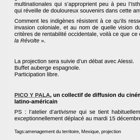
multinationales qui s’approprient peu à peu l’Is
qui réveille de douloureux souvenirs dans cette an
Comment les indigènes résistent à ce qu’ils re
invasion coloniale, et au nom de quelle vision d
critères de rentabilité occidentale, voilà ce que c
la Révolte
».
La projection sera suivie d’un débat avec Alessi.
Buffet auberge espagnole.
Participation libre.
PICO Y PALA
, un collectif de diffusion du cin
BAM !
Bibliothèque Associative de 
latino-américain
Theme by
Max is NOW!
PS : l’atelier d’
artivisme
qui se tient habituellem
Powered by
WordPress
exceptionnellement déplacé au mardi 15 décembr
Tags:
amenagement du territoire
,
Mexique
,
projection