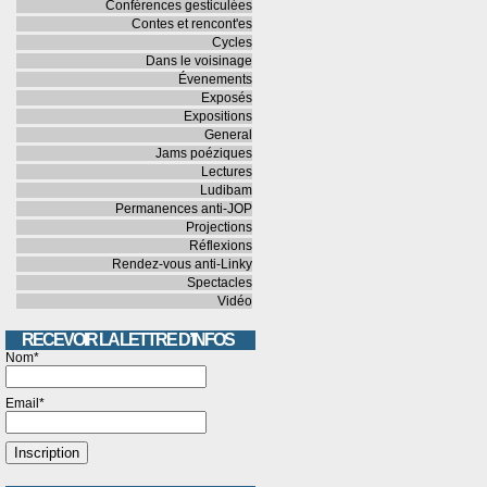
Conférences gesticulées
Contes et rencont'es
Cycles
Dans le voisinage
Évenements
Exposés
Expositions
General
Jams poéziques
Lectures
Ludibam
Permanences anti-JOP
Projections
Réflexions
Rendez-vous anti-Linky
Spectacles
Vidéo
RECEVOIR LA LETTRE D’INFOS
Nom*
Email*