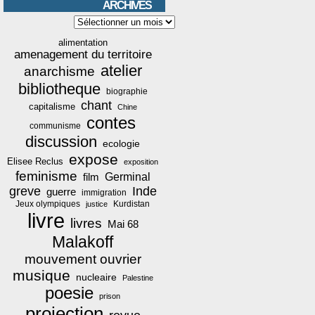
ARCHIVES
Archives
alimentation
amenagement du territoire
atelier
anarchisme
bibliotheque
biographie
chant
capitalisme
Chine
contes
communisme
discussion
ecologie
expose
Elisee Reclus
exposition
feminisme
film
Germinal
greve
Inde
guerre
immigration
Jeux olympiques
Kurdistan
justice
livre
livres
Mai 68
Malakoff
mouvement ouvrier
musique
nucleaire
Palestine
poesie
prison
projection