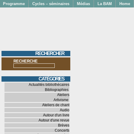
Programme
Cycles – séminaires
Médias
La BAM
Home
RECHERCHER
RECHERCHE
CATÉGORIES
Actualités bibliothécaires
Bibliographies
Ateliers
Artivisme
Ateliers de chant
Audio
Autour d'un livre
Autour d'une revue
Brèves
Concerts