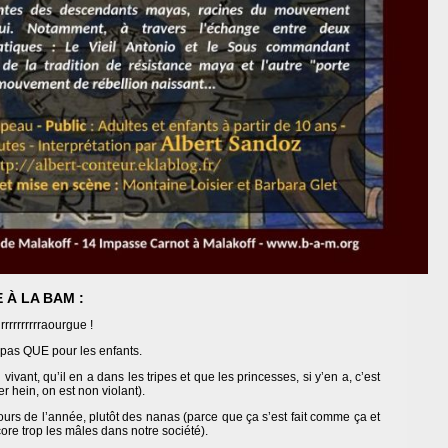
À LA BAM :
rrrrrrrrrraourgue !
t pas QUE pour les enfants.
vivant, qu’il en a dans les tripes et que les princesses, si y’en a, c’est
er hein, on est non violant).
ours de l’année, plutôt des nanas (parce que ça s’est fait comme ça et
ore trop les mâles dans notre société).