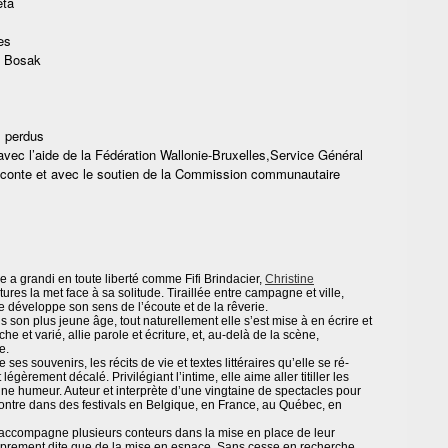
eta
es
 Bosak
 perdus
avec l’aide de la Fédération Wallonie-Bruxelles,Service Général
du conte et avec le soutien de la Commission communautaire
 a grandi en toute liberté comme Fifi Brindacier,
Christine
tures la met face à sa solitude. Tiraillée entre campagne et ville,
le développe son sens de l’écoute et de la rêverie.
s son plus jeune âge, tout naturellement elle s’est mise à en écrire et
che et varié, allie parole et écriture, et, au-delà de la scène,
e.
 ses souvenirs, les récits de vie et textes littéraires qu’elle se ré-
égèrement décalé. Privilégiant l’intime, elle aime aller titiller les
onne humeur. Auteur et interprète d’une vingtaine de spectacles pour
 montre dans des festivals en Belgique, en France, au Québec, en
e accompagne plusieurs conteurs dans la mise en place de leur
proprement dite que de la mise en espace. Sans cesse en recherche,