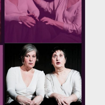
Conférences gesticulées
Contes et rencont'es
Cycles
Dans le voisinage
Évenements
Exposés
Expositions
General
Jams poéziques
Lectures
Ludibam
Permanences anti-JOP
Projections
Réflexions
Rendez-vous anti-Linky
Spectacles
Vidéo
RECEVOIR LA LETTRE D’INFOS
Nom*
Email*