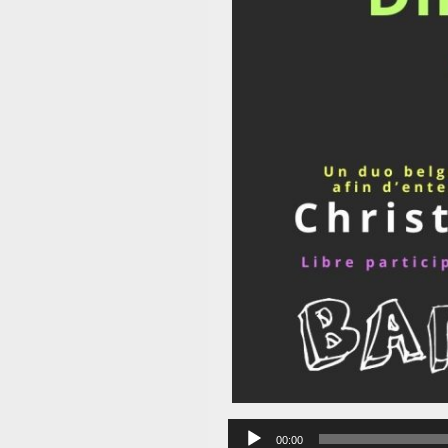
B
Lecteur
audio
00:00