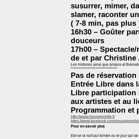
susurrer, mimer, da
slamer, raconter un
( 7-8 min, pas plus 
16h30 – Goûter part
douceurs
17h00 – Spectacle/
de et par Christin
Les histoires ainsi que propos et thémat
******************************
Pas de réservation
Entrée Libre dans l
Libre participation
aux artistes et au l
Programmation et 
http://www.mouveloreille.fr
https://www.facebook.com/
mouveloreille/
Pour en savoir plus
Est-ce la nuit qui tombe ou le jour qui se