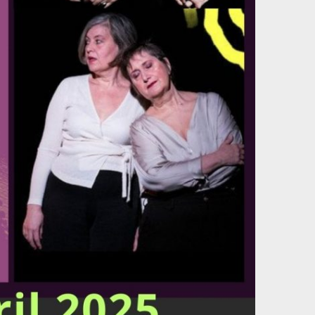
ARCHIVES
Archives
alimentation
amenagement du territoire
atelier
anarchisme
bibliotheque
biographie
chant
capitalisme
Chine
contes
communisme
discussion
ecologie
expose
Elisee Reclus
exposition
feminisme
film
Germinal
greve
Inde
guerre
immigration
Jeux olympiques
Kurdistan
justice
livre
livres
Mai 68
Malakoff
mouvement ouvrier
musique
nucleaire
Palestine
poesie
prison
projection