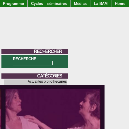
Programme
Cycles – séminaires
Médias
La BAM
Home
RECHERCHER
RECHERCHE
CATÉGORIES
Actualités bibliothécaires
Bibliographies
Ateliers
Artivisme
Ateliers de chant
Audio
Autour d'un livre
Autour d'une revue
Brèves
Concerts