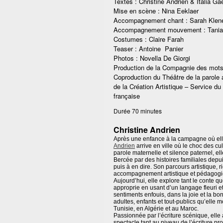
Textes : Christine Andrien & Italia Ga
Mise en scène : Nina Eeklaer
Accompagnement chant : Sarah Klen
Accompagnement mouvement : Tania
Costumes : Claire Farah
Teaser : Antoine Panier
Photos : Novella De Giorgi
Production de la Compagnie des mots
Coproduction du Théâtre de la parole 
de la Création Artistique – Service 
française
Durée 70 minutes
Christine Andrien
Après une enfance à la campagne où elle
Andrien
arrive en ville où le choc des cul
parole maternelle et silence paternel, el
Bercée par des histoires familiales depui
puis à en dire. Son parcours artistique, ri
accompagnement artistique et pédagogi
Aujourd’hui, elle explore tant le conte que
approprie en usant d’un langage fleuri et l
sentiments enfouis, dans la joie et la b
adultes, enfants et tout-publics qu’elle
Tunisie, en Algérie et au Maroc.
Passionnée par l’écriture scénique, ell
spectacle tant au niveau de l’écriture 