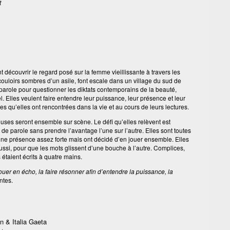
t
nt découvrir le regard posé sur la femme vieillissante à travers les
s couloirs sombres d’un asile, font escale dans un village du sud de
a parole pour questionner les diktats contemporains de la beauté,
l. Elles veulent faire entendre leur puissance, leur présence et leur
 qu’elles ont rencontrées dans la vie et au cours de leurs lectures.
euses seront ensemble sur scène. Le défi qu’elles relèvent est
 de parole sans prendre l’avantage l’une sur l’autre. Elles sont toutes
ne présence assez forte mais ont décidé d’en jouer ensemble. Elles
ussi, pour que les mots glissent d’une bouche à l’autre. Complices,
s étaient écrits à quatre mains.
jouer en écho, la faire résonner afin d’entendre la puissance, la
ntes.
en & Italia Gaeta