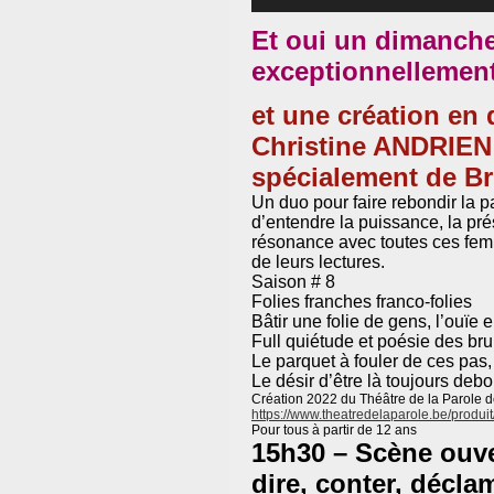
Et oui un dimanch
exceptionnellemen
et une création en
Christine ANDRIEN 
spécialement de Br
Un duo pour faire rebondir la pa
d’entendre la puissance, la pré
résonance avec toutes ces femm
de leurs lectures.
Saison # 8
Folies franches franco-folies
Bâtir une folie de gens, l’ouïe e
Full quiétude et poésie des br
Le parquet à fouler de ces pas,
Le désir d’être là toujours debo
Création 2022 du Théâtre de la Parole d
https://www.theatredelaparole.
be/produit
Pour tous à partir de 12 ans
15h30 – Scène ouve
dire, conter, décla