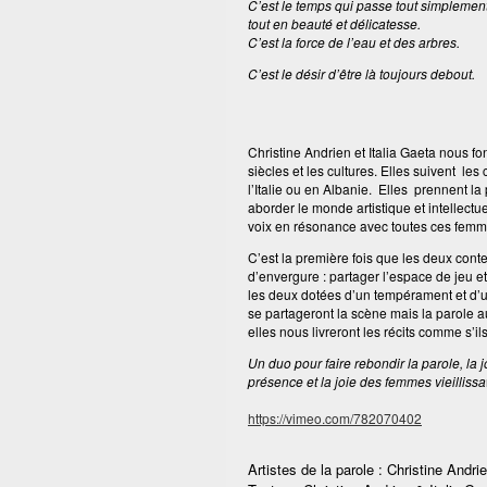
C’est le temps qui passe tout simplemen
tout en beauté et délicatesse.
C’est la force de l’eau et des arbres.
C’est le désir d’être là toujours debout.
Christine Andrien et Italia Gaeta nous fo
siècles et les cultures. Elles suivent le
l’Italie ou en Albanie. Elles prennent l
aborder le monde artistique et intellectue
voix en résonance avec toutes ces femmes
C’est la première fois que les deux cont
d’envergure : partager l’espace de jeu et
les deux dotées d’un tempérament et d’u
se partageront la scène mais la parole a
elles nous livreront les récits comme s’il
Un duo pour faire rebondir la parole, la 
présence et la joie des femmes vieillissa
https://vimeo.com/782070402
Artistes de la parole : Christine Andri