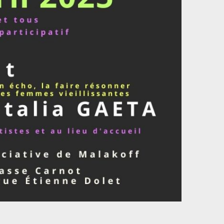
revue
securitaire
socialisme
soutien
technocritique
Ukraine
spectacle
voyage