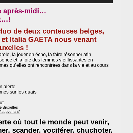
flèches
haut/bas
e après-midi…
pour
augmenter
t…!
ou
diminuer
le
 duo de deux conteuses belges,
volume.
et Italia GAETA nous venant
uxelles !
role, la jouer en écho, la faire résonner afin
sence et la joie des femmes vieillissantes en
es qu’elles ont rencontrées dans la vie et au cours
n alerte
umes sur les quais
ut.
e Bruxelles
/lagevenant/
rte où tout le monde peut venir,
mer, scander, vociférer, chuchoter,