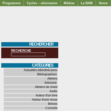
Programme
Cycles – séminaires
Médias
La BAM
Home
RECHERCHER
RECHERCHE
CATÉGORIES
Actualités bibliothécaires
Bibliographies
Ateliers
Artivisme
Ateliers de chant
Audio
Autour d'un livre
Autour d'une revue
Brèves
Concerts