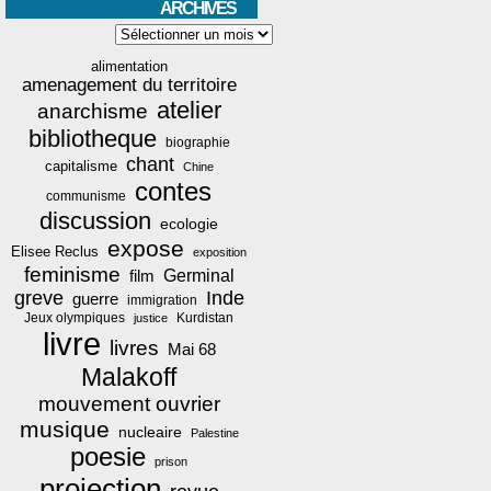
ARCHIVES
Archives
alimentation
amenagement du territoire
atelier
anarchisme
bibliotheque
biographie
chant
capitalisme
Chine
contes
communisme
discussion
ecologie
expose
Elisee Reclus
exposition
feminisme
film
Germinal
greve
Inde
guerre
immigration
Jeux olympiques
Kurdistan
justice
livre
livres
Mai 68
Malakoff
mouvement ouvrier
musique
nucleaire
Palestine
poesie
prison
projection