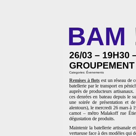
BAM 
BIBLIOTHÈQUE ASSOCIATIVE DE MAL
26/03 – 19H30
GROUPEMENT 
Categories:
Évenements
Remises à flots
est un réseau de co
batellerie par le transport en péni
auprès de producteurs artisanaux.
ces denrées en bateau depuis le su
une soirée de présentation et d
alentours), le mercredi 26 mars à 
carnot – métro Malakoff rue Étie
dégustation de produits.
Maintenir la batellerie artisanale 
vertueuse face à des modèles qui dé