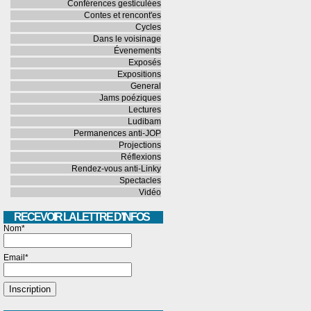
Conférences gesticulées
Contes et rencont'es
Cycles
Dans le voisinage
Évenements
Exposés
Expositions
General
Jams poéziques
Lectures
Ludibam
Permanences anti-JOP
Projections
Réflexions
Rendez-vous anti-Linky
Spectacles
Vidéo
RECEVOIR LA LETTRE D’INFOS
Nom*
Email*