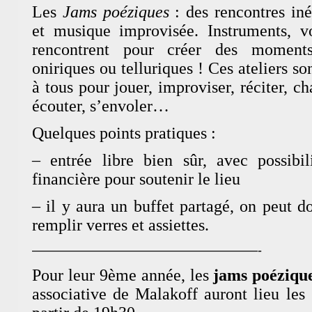
Les
Jams poéziques
: des rencontres iné
et musique improvisée. Instruments, vo
rencontrent pour créer des moments 
oniriques ou telluriques ! Ces ateliers so
à tous pour jouer, improviser, réciter, 
écouter, s’envoler…
Quelques points pratiques :
– entrée libre bien sûr, avec possibil
financière pour soutenir le lieu
– il y aura un buffet partagé, on peut d
BAM !
Bibliothèque Associative de 
remplir verres et assiettes.
Theme by
Max is NOW!
——————————————————-
Powered by
WordPress
Pour leur 9ème année, les
jams poéziqu
associative de Malakoff auront lieu les