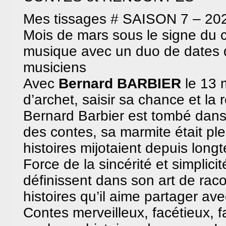
Mes tissages # SAISON 7 – 20
Mois de mars sous le signe du 
musique avec un duo de dates 
musiciens
Avec
Bernard BARBIER
le 13 
d’archet, saisir sa chance et la 
Bernard Barbier est tombé dans
des contes, sa marmite était ple
histoires mijotaient depuis long
Force de la sincérité et simplici
définissent dans son art de raco
histoires qu’il aime partager av
BAM !
Bibliothèque Associative de 
Contes merveilleux, facétieux, f
Theme by
Max is NOW!
Powered by
WordPress